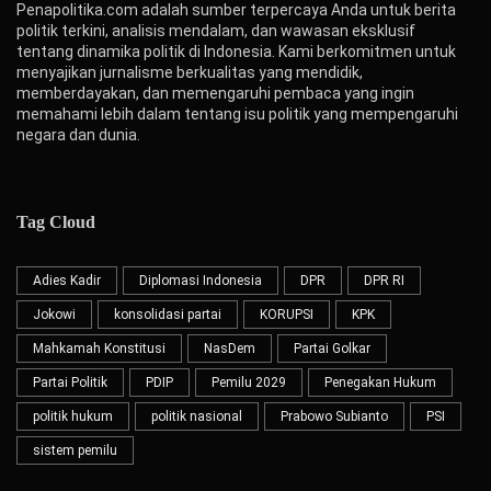
Penapolitika.com adalah sumber terpercaya Anda untuk berita
politik terkini, analisis mendalam, dan wawasan eksklusif
tentang dinamika politik di Indonesia. Kami berkomitmen untuk
menyajikan jurnalisme berkualitas yang mendidik,
memberdayakan, dan memengaruhi pembaca yang ingin
memahami lebih dalam tentang isu politik yang mempengaruhi
negara dan dunia.
Tag Cloud
Adies Kadir
Diplomasi Indonesia
DPR
DPR RI
Jokowi
konsolidasi partai
KORUPSI
KPK
Mahkamah Konstitusi
NasDem
Partai Golkar
Partai Politik
PDIP
Pemilu 2029
Penegakan Hukum
politik hukum
politik nasional
Prabowo Subianto
PSI
sistem pemilu