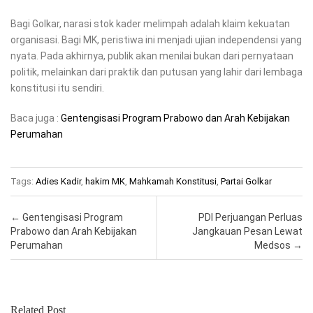
Bagi Golkar, narasi stok kader melimpah adalah klaim kekuatan
organisasi. Bagi MK, peristiwa ini menjadi ujian independensi yang
nyata. Pada akhirnya, publik akan menilai bukan dari pernyataan
politik, melainkan dari praktik dan putusan yang lahir dari lembaga
konstitusi itu sendiri.
Baca juga :
Gentengisasi Program Prabowo dan Arah Kebijakan
Perumahan
Tags:
Adies Kadir
,
hakim MK
,
Mahkamah Konstitusi
,
Partai Golkar
Post navigation
←
Gentengisasi Program
PDI Perjuangan Perluas
Prabowo dan Arah Kebijakan
Jangkauan Pesan Lewat
Perumahan
Medsos
→
Related Post