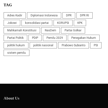
TAG
Adies Kadir
Diplomasi Indonesia
DPR
DPR RI
Jokowi
konsolidasi partai
KORUPSI
KPK
Mahkamah Konstitusi
NasDem
Partai Golkar
Partai Politik
PDIP
Pemilu 2029
Penegakan Hukum
politik hukum
politik nasional
Prabowo Subianto
PSI
sistem pemilu
About Us