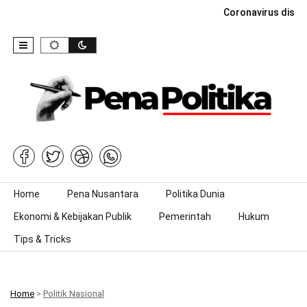
Coronavirus dise
Skip to content
Home
Pena Nusantara
Politika Dunia
Ekonomi & Kebijakan Publik
Pemerintah
Hukum
Tips & Tricks
Home
>
Politik Nasional