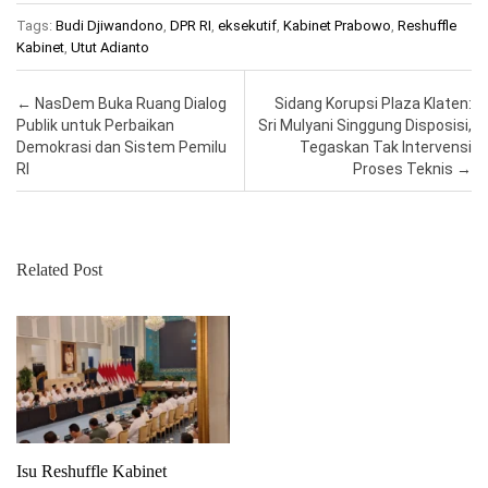
Tags:
Budi Djiwandono
,
DPR RI
,
eksekutif
,
Kabinet Prabowo
,
Reshuffle
Kabinet
,
Utut Adianto
Post navigation
←
NasDem Buka Ruang Dialog
Sidang Korupsi Plaza Klaten:
Publik untuk Perbaikan
Sri Mulyani Singgung Disposisi,
Demokrasi dan Sistem Pemilu
Tegaskan Tak Intervensi
RI
Proses Teknis
→
Related Post
Isu Reshuffle Kabinet