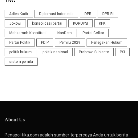
TAG
Adies Kadir
Diplomasi Indonesia
DPR
DPR RI
Jokowi
konsolidasi partai
KORUPSI
KPK
Mahkamah Konstitusi
NasDem
Partai Golkar
Partai Politik
PDIP
Pemilu 2029
Penegakan Hukum
politik hukum
politik nasional
Prabowo Subianto
PSI
sistem pemilu
About Us
Penapolitika.com adalah sumber terpercaya Anda untuk berita