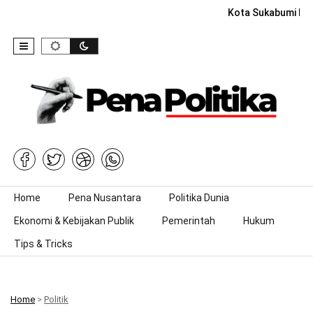
Kota Sukabumi Rai
Skip to content
Home
Pena Nusantara
Politika Dunia
Ekonomi & Kebijakan Publik
Pemerintah
Hukum
Tips & Tricks
Home
>
Politik