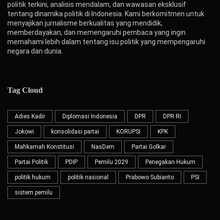
politik terkini, analisis mendalam, dan wawasan eksklusif
tentang dinamika politik di Indonesia. Kami berkomitmen untuk
menyajikan jurnalisme berkualitas yang mendidik,
memberdayakan, dan memengaruhi pembaca yang ingin
memahami lebih dalam tentang isu politik yang mempengaruhi
negara dan dunia.
Tag Cloud
Adies Kadir
Diplomasi Indonesia
DPR
DPR RI
Jokowi
konsolidasi partai
KORUPSI
KPK
Mahkamah Konstitusi
NasDem
Partai Golkar
Partai Politik
PDIP
Pemilu 2029
Penegakan Hukum
politik hukum
politik nasional
Prabowo Subianto
PSI
sistem pemilu