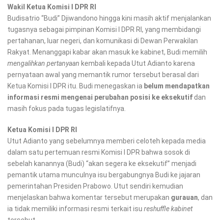
Wakil Ketua Komisi I DPR RI
Budisatrio “Budi” Djiwandono hingga kini masih aktif menjalankan
tugasnya sebagai pimpinan Komisi I DPR RI, yang membidangi
pertahanan, luar negeri, dan komunikasi di Dewan Perwakilan
Rakyat. Menanggapi kabar akan masuk ke kabinet, Budi memilih
mengalihkan pertanyaan
kembali kepada Utut Adianto karena
pernyataan awal yang memantik rumor tersebut berasal dari
Ketua Komisi I DPR itu. Budi menegaskan ia
belum mendapatkan
informasi resmi mengenai perubahan posisi ke eksekutif
dan
masih fokus pada tugas legislatifnya.
Ketua Komisi I DPR RI
Utut Adianto yang sebelumnya memberi celoteh kepada media
dalam satu pertemuan resmi Komisi I DPR bahwa sosok di
sebelah kanannya (Budi) “akan segera ke eksekutif” menjadi
pemantik utama munculnya isu bergabungnya Budi ke jajaran
pemerintahan Presiden Prabowo. Utut sendiri kemudian
menjelaskan bahwa komentar tersebut merupakan
gurauan
, dan
ia tidak memiliki informasi resmi terkait isu
reshuffle kabinet
tersebut.