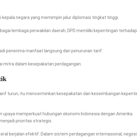
kepala negara yang memimpin jalur diplomasi tingkat tinggi.
ebagai lembaga perwakilan daerah, DPD memiliki kepentingan terhadap
adi penerima manfaat langsung dari penurunan tarif.
ai mitra dalam kesepakatan perdagangan.
tik
a tarif turun, itu mencerminkan kesepakatan dan keseimbangan kepent
ari upaya memperkuat hubungan ekonomi Indonesia dengan Amerika
enjadi prioritas strategis.
ral berjalan efektif. Dalam sistem perdagangan internasional, negosi