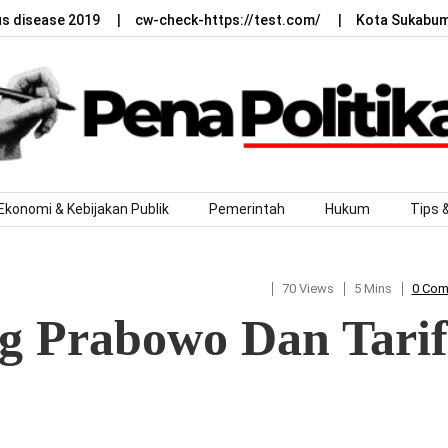
us disease 2019
cw-check-https://test.com/
Kota Sukabumi
Ekonomi & Kebijakan Publik
Pemerintah
Hukum
Tips 
70 Views
5 Mins
0 Co
g Prabowo Dan Tarif