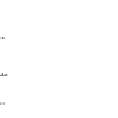
pan.
jakan
isi