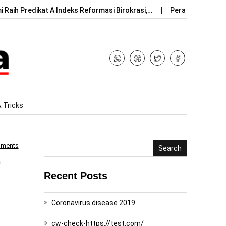
 Raih Predikat A Indeks Reformasi Birokrasi,…
Peran Indonesia
& Tricks
mments
Search
Recent Posts
Coronavirus disease 2019
cw-check-https://test.com/