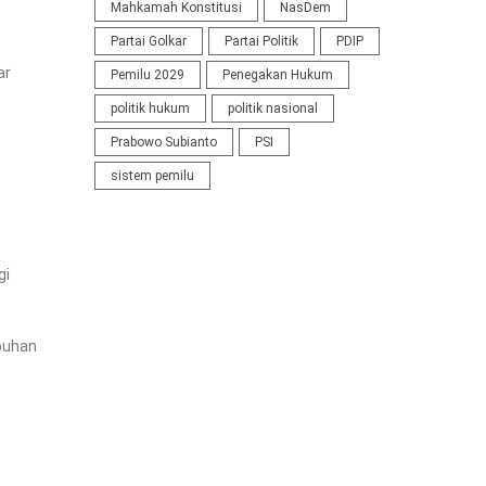
Mahkamah Konstitusi
NasDem
Partai Golkar
Partai Politik
PDIP
ar
Pemilu 2029
Penegakan Hukum
politik hukum
politik nasional
Prabowo Subianto
PSI
sistem pemilu
gi
mbuhan