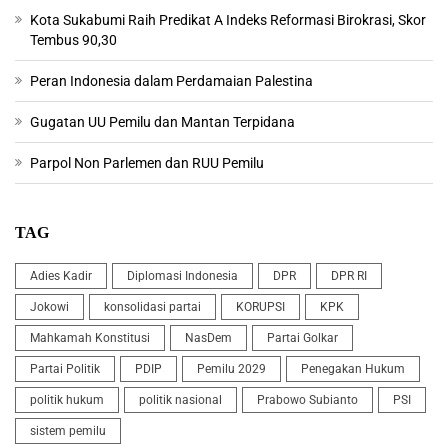
Kota Sukabumi Raih Predikat A Indeks Reformasi Birokrasi, Skor
Tembus 90,30
Peran Indonesia dalam Perdamaian Palestina
Gugatan UU Pemilu dan Mantan Terpidana
Parpol Non Parlemen dan RUU Pemilu
TAG
Adies Kadir
Diplomasi Indonesia
DPR
DPR RI
Jokowi
konsolidasi partai
KORUPSI
KPK
Mahkamah Konstitusi
NasDem
Partai Golkar
Partai Politik
PDIP
Pemilu 2029
Penegakan Hukum
politik hukum
politik nasional
Prabowo Subianto
PSI
sistem pemilu