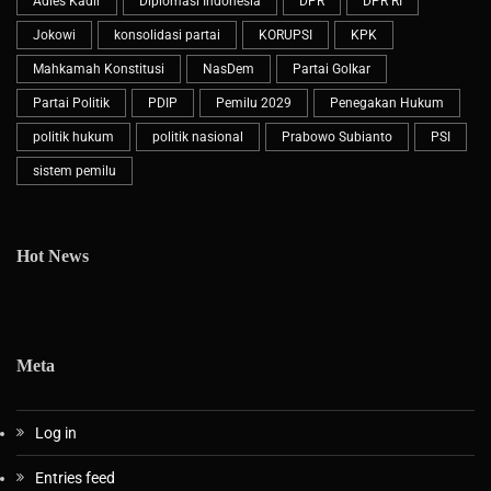
Adies Kadir
Diplomasi Indonesia
DPR
DPR RI
Jokowi
konsolidasi partai
KORUPSI
KPK
Mahkamah Konstitusi
NasDem
Partai Golkar
Partai Politik
PDIP
Pemilu 2029
Penegakan Hukum
politik hukum
politik nasional
Prabowo Subianto
PSI
sistem pemilu
Hot News
Meta
Log in
Entries feed