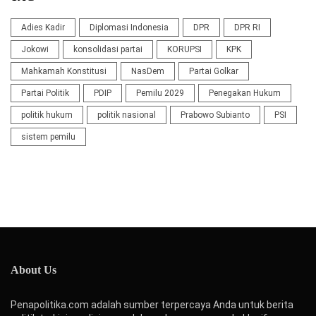
Adies Kadir
Diplomasi Indonesia
DPR
DPR RI
Jokowi
konsolidasi partai
KORUPSI
KPK
Mahkamah Konstitusi
NasDem
Partai Golkar
Partai Politik
PDIP
Pemilu 2029
Penegakan Hukum
politik hukum
politik nasional
Prabowo Subianto
PSI
sistem pemilu
About Us
Penapolitika.com adalah sumber terpercaya Anda untuk berita