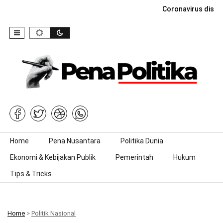
Coronavirus dise
Skip to content
Home
Pena Nusantara
Politika Dunia
Ekonomi & Kebijakan Publik
Pemerintah
Hukum
Tips & Tricks
Home
>
Politik Nasional