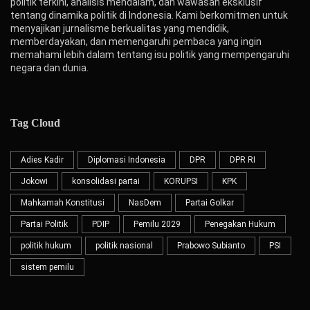
politik terkini, analisis mendalam, dan wawasan eksklusif
tentang dinamika politik di Indonesia. Kami berkomitmen untuk
menyajikan jurnalisme berkualitas yang mendidik,
memberdayakan, dan memengaruhi pembaca yang ingin
memahami lebih dalam tentang isu politik yang mempengaruhi
negara dan dunia.
Tag Cloud
Adies Kadir
Diplomasi Indonesia
DPR
DPR RI
Jokowi
konsolidasi partai
KORUPSI
KPK
Mahkamah Konstitusi
NasDem
Partai Golkar
Partai Politik
PDIP
Pemilu 2029
Penegakan Hukum
politik hukum
politik nasional
Prabowo Subianto
PSI
sistem pemilu