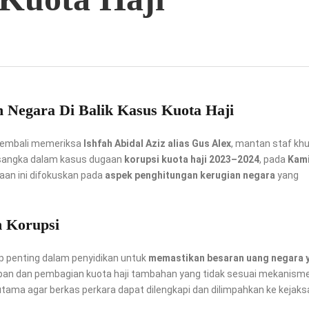
n Negara Di Balik Kasus Kuota Haji
embali memeriksa
Ishfah Abidal Aziz alias Gus Alex
, mantan staf kh
rsangka dalam kasus dugaan
korupsi kuota haji 2023–2024
, pada
Kam
aan ini difokuskan pada
aspek penghitungan kerugian negara
yang
n Korupsi
p penting dalam penyidikan untuk
memastikan besaran uang negara 
apan dan pembagian kuota haji tambahan yang tidak sesuai mekanism
utama agar berkas perkara dapat dilengkapi dan dilimpahkan ke kejak