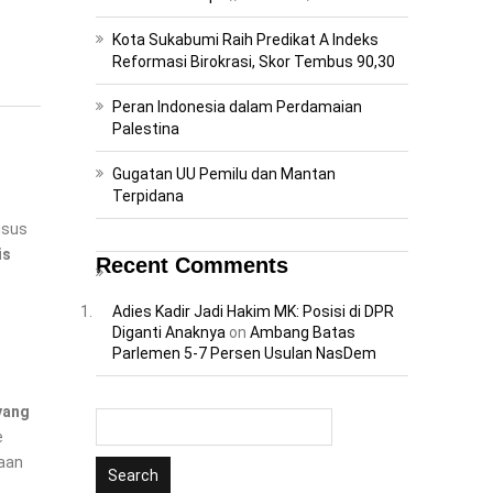
Kota Sukabumi Raih Predikat A Indeks
Reformasi Birokrasi, Skor Tembus 90,30
Peran Indonesia dalam Perdamaian
Palestina
Gugatan UU Pemilu dan Mantan
Terpidana
usus
is
Recent Comments
Adies Kadir Jadi Hakim MK: Posisi di DPR
Diganti Anaknya
on
Ambang Batas
Parlemen 5-7 Persen Usulan NasDem
yang
e
saan