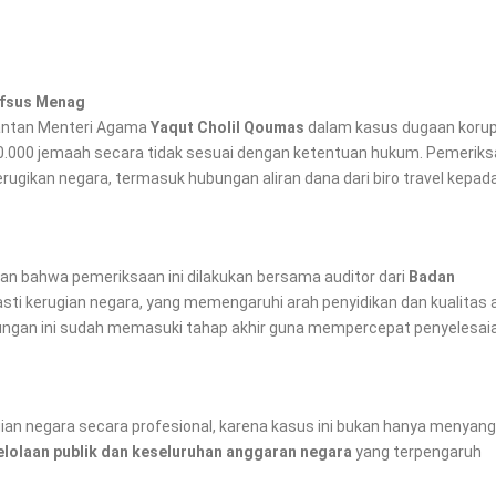
afsus Menag
mantan Menteri Agama
Yaqut Cholil Qoumas
dalam kasus dugaan korup
0.000 jemaah secara tidak sesuai dengan ketentuan hukum. Pemerik
ugikan negara, termasuk hubungan aliran dana dari biro travel kepad
an bahwa pemeriksaan ini dilakukan bersama auditor dari
Badan
i kerugian negara, yang memengaruhi arah penyidikan dan kualitas a
ungan ini sudah memasuki tahap akhir guna mempercepat penyelesai
ian negara secara profesional, karena kasus ini bukan hanya menyan
gelolaan publik dan keseluruhan anggaran negara
yang terpengaruh