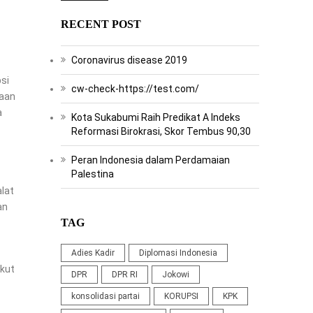
RECENT POST
Coronavirus disease 2019
si
cw-check-https://test.com/
saan
a
Kota Sukabumi Raih Predikat A Indeks
Reformasi Birokrasi, Skor Tembus 90,30
Peran Indonesia dalam Perdamaian
Palestina
lat
an
TAG
Adies Kadir
Diplomasi Indonesia
gkut
DPR
DPR RI
Jokowi
konsolidasi partai
KORUPSI
KPK