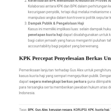
Keterlibatan BPK Menambah Kredibilitas Proses A
Kolaborasi antara KPK dan BPK dalam perhitungan 
kecurigaan penyidik, tetapi diuji melalui mekanism
manipulasi angka dalam kontroversi politik seputar k
Dampak Publik & Pengelolaan Haji
Kasus ini memiliki implikasi luas: selain dampak h
penetapan kuota haji
dapat disalahgunakan untuk k
bagi calon jemaah yang harus mengantri puluhan tah
accountability bagi pejabat yang berwenang.
KPK Percepat Penyelesaian Berkas Un
Pemeriksaan lanjutan terhadap Gus Alex untuk penghitun
kasus kuota haji yang sempat mengejutkan publik. Dengan
dapat
segera melengkapi berkas perkara
guna dilimpahk
para tersangka serta memberikan jawaban hukum atas dug
Indonesia.
Tags:
BPK
,
Gus Alex
,
kerugian negara
,
KORUPSI
,
KPK
,
kuota haji
,