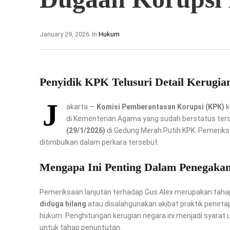
January 29, 2026
In
Hukum
Penyidik KPK Telusuri Detail Kerugia
J
akarta —
Komisi Pemberantasan Korupsi (KPK)
k
di Kementerian Agama yang sudah berstatus te
(29/1/2026)
di Gedung Merah Putih KPK. Pemeriks
ditimbulkan dalam perkara tersebut.
Mengapa Ini Penting Dalam Penegaka
Pemeriksaan lanjutan terhadap Gus Alex merupakan taha
diduga hilang
atau disalahgunakan akibat praktik penet
hukum. Penghitungan kerugian negara ini menjadi syarat 
untuk tahap penuntutan.