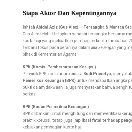
Siapa Aktor Dan Kepentingannya
Ishfah Abidal Aziz (Gus Alex) — Tersangka & Mantan St
Gus Alex telah ditetapkan sebagai tersangka bersama 
kuota haji yang melibatkan pembagian kuota tambahan 2
terbaru fokus pada perannya dalam
alur keuangan
yang mer
pihak di Kementerian Agama.
KPK (Komisi Pemberantasan Korupsi)
Penyidik KPK, melalui juru bicara
Budi Prasetyo
, menyatak
Pemeriksa Keuangan (BPK)
untuk mendapatkan angka past
bukti dalam dakwaan. Ia juga menyatakan bahwa penghit
berkas.
BPK (Badan Pemeriksa Keuangan)
BPK dilibatkan untuk menghitung dan memverifikasi kerug
praktik korupsi, tetapi juga
implikasi fatal terhadap pen
kebijakan pembagian kuota haji.