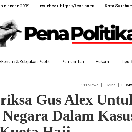
us disease 2019
cw-check-https://test.com/
Kota Sukabumi
Ekonomi & Kebijakan Publik
Pemerintah
Hukum
Tips 
111 Views
5 Mins
0 Co
iksa Gus Alex Untu
 Negara Dalam Kasu
Kuota Haji