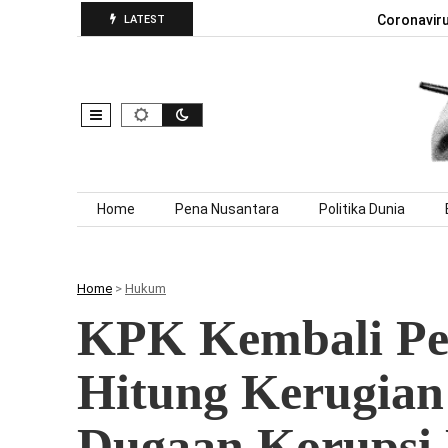
Coronavir
LATEST
Skip to content
Home
Pena Nusantara
Politika Dunia
Home
>
Hukum
KPK Kembali Per
Hitung Kerugian
Dugaan Korupsi 