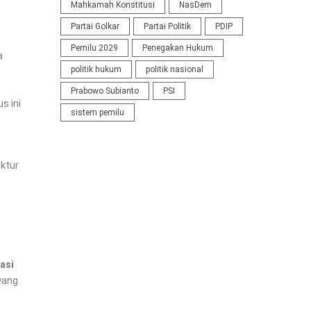
Mahkamah Konstitusi
NasDem
Partai Golkar
Partai Politik
PDIP
Pemilu 2029
Penegakan Hukum
a
politik hukum
politik nasional
Prabowo Subianto
PSI
s ini
sistem pemilu
uktur
kasi
yang