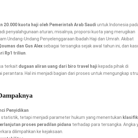
 20.000 kuota haji oleh Pemerintah Arab Saudi
untuk Indonesia pad
di penyalahgunaan aturan; misalnya, proporsi kuota yang merugikan
alam Undang-Undang Penyelenggaraan Ibadah Haji dan Umrah. Akibat
 Qoumas dan Gus Alex
sebagai tersangka sejak awal tahun ini, dan kasu
i Rp1 triliun
.
sa terkait
dugaan aliran uang dari biro travel haji
kepada pihak di
 perantara. Hal ini menjadi bagian dari proses untuk mengungkap str
 Dampaknya
ci Penyidikan
 statistik, tetapi menjadi parameter hukum yang menentukan
klasifi
erlanjutan proses peradilan pidana
terhadap para tersangka. Angka 
kara dilimpahkan ke kejaksaan.