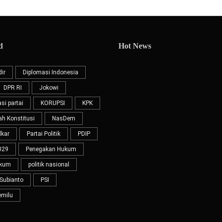
d
Hot News
ir
Diplomasi Indonesia
DPR RI
Jokowi
si partai
KORUPSI
KPK
 Konstitusi
NasDem
lkar
Partai Politik
PDIP
029
Penegakan Hukum
ukum
politik nasional
Subianto
PSI
emilu