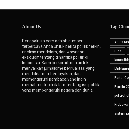
About Us
Tag Clou
Penapolitika.com adalah sumber
Adies Kad
terpercaya Anda untuk berita politik terkini,
DPR
analisis mendalam, dan wawasan
eksklusif tentang dinamika politik di
konsolida
Indonesia. Kami berkomitmen untuk
menyajikan jurnalisme berkualitas yang
Mahkamah
mendidik, memberdayakan, dan
Partai Go
memengaruhi pembaca yang ingin
memahami lebih dalam tentang isu politik
Pemilu 2
yang mempengaruhi negara dan dunia.
politik h
Prabowo 
sistem p