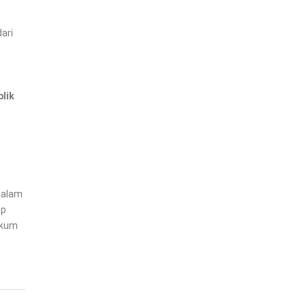
ari
blik
alam
ap
ukum