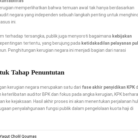
kuntabilitas
kerugian memperlihatkan bahwa temuan awal tak hanya berdasarkan
e audit negara yang independen sebuah langkah penting untuk menghind
asus ini.
ukum terhadap tersangka, publik juga menyoroti bagaimana
kebijakan
epentingan tertentu, yang berujung pada
ketidakadilan pelayanan pu
un. Penghitungan kerugian negara ini menjadi bagian dari narasi
tuk Tahap Penuntutan
gan kerugian negara merupakan satu dari
fase akhir penyidikan KPK
d
 keterlibatan auditor BPK dan fokus pada angka kerugian, KPK berhar
an ke kejaksaan. Hasil akhir proses ini akan menentukan perjalanan h
aan penyalahgunaan fungsi publik dalam pengelolaan kuota haji di
Yaqut Cholil Qoumas