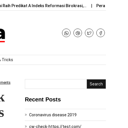
 Raih Predikat A Indeks Reformasi Birokrasi,…
Peran Indonesia
& Tricks
mments
Search
k
Recent Posts
s
Coronavirus disease 2019
cw-check-https://test.com/