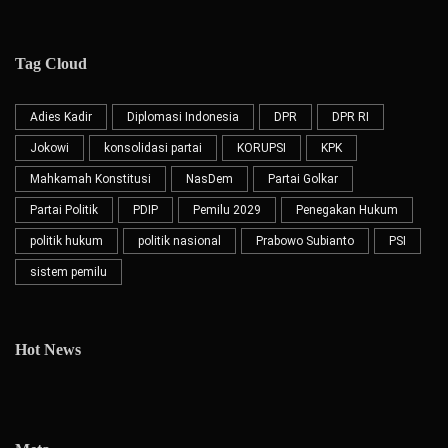
Tag Cloud
Adies Kadir
Diplomasi Indonesia
DPR
DPR RI
Jokowi
konsolidasi partai
KORUPSI
KPK
Mahkamah Konstitusi
NasDem
Partai Golkar
Partai Politik
PDIP
Pemilu 2029
Penegakan Hukum
politik hukum
politik nasional
Prabowo Subianto
PSI
sistem pemilu
Hot News