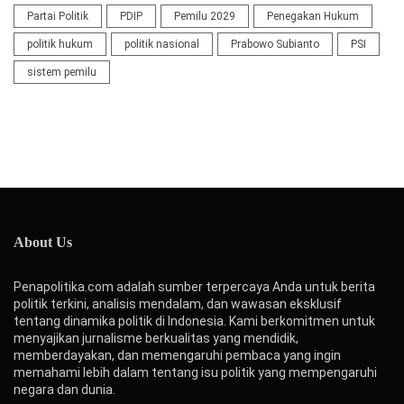
Partai Politik
PDIP
Pemilu 2029
Penegakan Hukum
politik hukum
politik nasional
Prabowo Subianto
PSI
sistem pemilu
About Us
Penapolitika.com adalah sumber terpercaya Anda untuk berita
politik terkini, analisis mendalam, dan wawasan eksklusif
tentang dinamika politik di Indonesia. Kami berkomitmen untuk
menyajikan jurnalisme berkualitas yang mendidik,
memberdayakan, dan memengaruhi pembaca yang ingin
memahami lebih dalam tentang isu politik yang mempengaruhi
negara dan dunia.