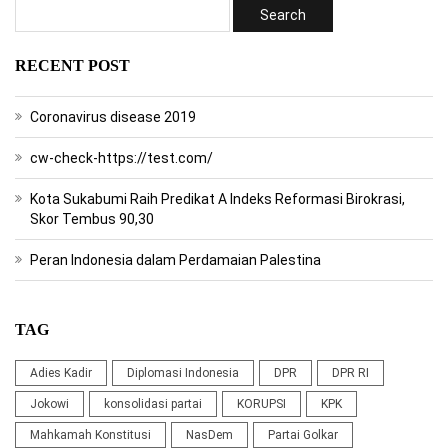
RECENT POST
Coronavirus disease 2019
cw-check-https://test.com/
Kota Sukabumi Raih Predikat A Indeks Reformasi Birokrasi,
Skor Tembus 90,30
Peran Indonesia dalam Perdamaian Palestina
TAG
Adies Kadir
Diplomasi Indonesia
DPR
DPR RI
Jokowi
konsolidasi partai
KORUPSI
KPK
Mahkamah Konstitusi
NasDem
Partai Golkar