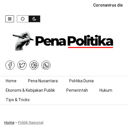
Coronavirus dise
Skip to content
Home
Pena Nusantara
Politika Dunia
Ekonomi & Kebijakan Publik
Pemerintah
Hukum
Tips & Tricks
Home
>
Politik Nasional