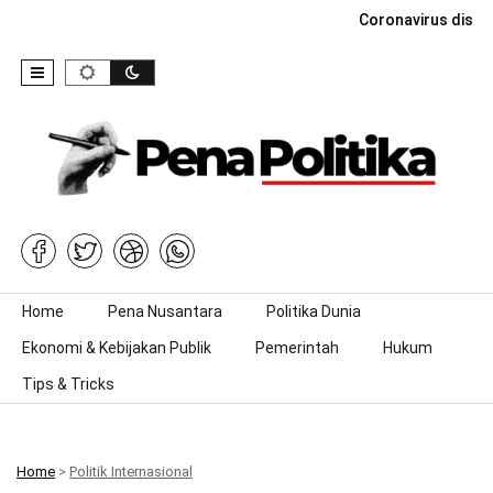
Coronavirus dise
Skip to content
Home
Pena Nusantara
Politika Dunia
Ekonomi & Kebijakan Publik
Pemerintah
Hukum
Tips & Tricks
Home
>
Politik Internasional