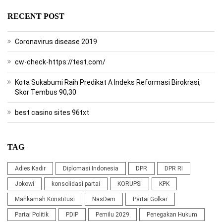
RECENT POST
Coronavirus disease 2019
cw-check-https://test.com/
Kota Sukabumi Raih Predikat A Indeks Reformasi Birokrasi,
Skor Tembus 90,30
best casino sites 96txt
TAG
Adies Kadir
Diplomasi Indonesia
DPR
DPR RI
Jokowi
konsolidasi partai
KORUPSI
KPK
Mahkamah Konstitusi
NasDem
Partai Golkar
Partai Politik
PDIP
Pemilu 2029
Penegakan Hukum