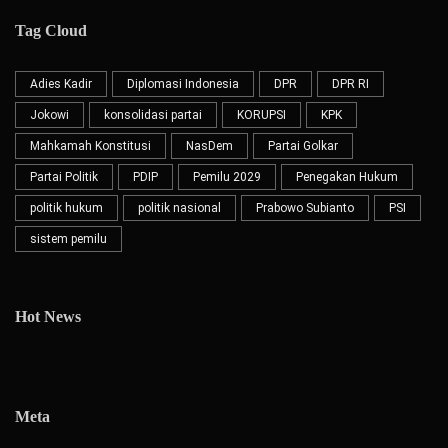
Tag Cloud
Adies Kadir
Diplomasi Indonesia
DPR
DPR RI
Jokowi
konsolidasi partai
KORUPSI
KPK
Mahkamah Konstitusi
NasDem
Partai Golkar
Partai Politik
PDIP
Pemilu 2029
Penegakan Hukum
politik hukum
politik nasional
Prabowo Subianto
PSI
sistem pemilu
Hot News
Meta