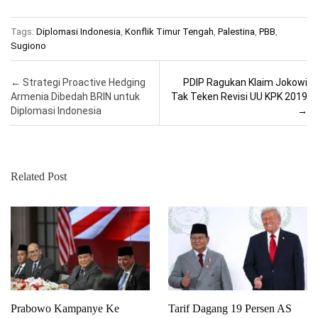
Tags:
Diplomasi Indonesia
,
Konflik Timur Tengah
,
Palestina
,
PBB
,
Sugiono
Post navigation
←
Strategi Proactive Hedging
PDIP Ragukan Klaim Jokowi
Armenia Dibedah BRIN untuk
Tak Teken Revisi UU KPK 2019
Diplomasi Indonesia
→
Related Post
Prabowo Kampanye Ke
Tarif Dagang 19 Persen AS