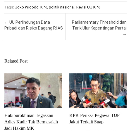
Tags:
Joko Widodo
,
KPK
,
politik nasional
,
Revisi UU KPK
Post navigation
←
UU Perlindungan Data
Parliamentary Threshold dan
Pribadi dan Risiko Dagang RI AS
Tarik Ulur Kepentingan Partai
→
Related Post
Habiburokhman Tegaskan
KPK Periksa Pegawai DJP
Adies Kadir Tak Bermasalah
Jakut Terkait Suap
Jadi Hakim MK