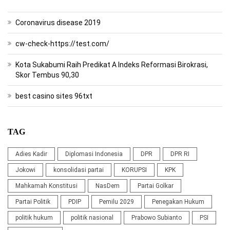
Coronavirus disease 2019
cw-check-https://test.com/
Kota Sukabumi Raih Predikat A Indeks Reformasi Birokrasi,
Skor Tembus 90,30
best casino sites 96txt
TAG
Adies Kadir
Diplomasi Indonesia
DPR
DPR RI
Jokowi
konsolidasi partai
KORUPSI
KPK
Mahkamah Konstitusi
NasDem
Partai Golkar
Partai Politik
PDIP
Pemilu 2029
Penegakan Hukum
politik hukum
politik nasional
Prabowo Subianto
PSI