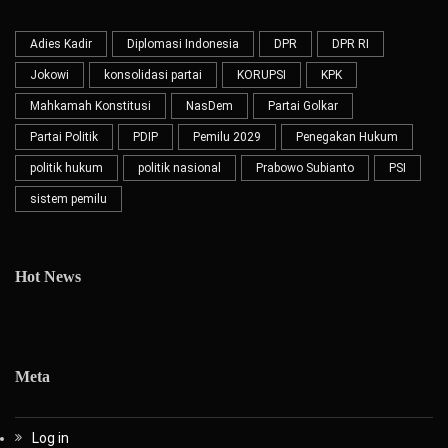
Adies Kadir
Diplomasi Indonesia
DPR
DPR RI
Jokowi
konsolidasi partai
KORUPSI
KPK
Mahkamah Konstitusi
NasDem
Partai Golkar
Partai Politik
PDIP
Pemilu 2029
Penegakan Hukum
politik hukum
politik nasional
Prabowo Subianto
PSI
sistem pemilu
Hot News
Meta
Log in