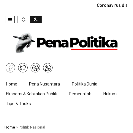
Coronavirus dise
Skip to content
Home
Pena Nusantara
Politika Dunia
Ekonomi & Kebijakan Publik
Pemerintah
Hukum
Tips & Tricks
Home
>
Politik Nasional