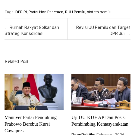
Tags:
DPR RI
,
Partai Non Parlemen
,
RUU Pemilu
,
sistem pemilu
Post navigation
←
Rumah Rakyat Golkar dan
Revisi UU Pemilu dan Target
Strategi Konsolidasi
DPR Juli
→
Related Post
Manuver Partai Pendukung
Uji UU KUHAP Dan Posisi
Prabowo Berebut Kursi
Pembimbing Kemasyarakatan
Cawapres
PenaPolitika
February, 2026