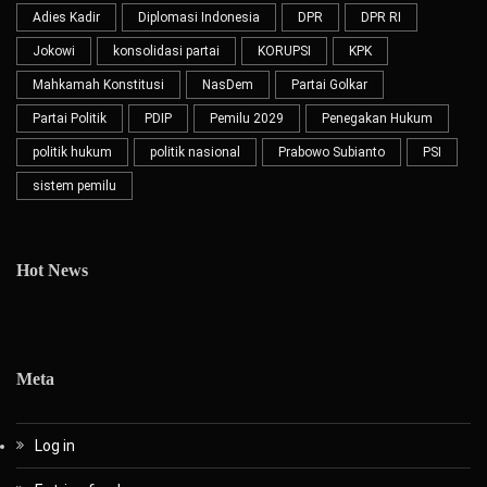
Adies Kadir
Diplomasi Indonesia
DPR
DPR RI
Jokowi
konsolidasi partai
KORUPSI
KPK
Mahkamah Konstitusi
NasDem
Partai Golkar
Partai Politik
PDIP
Pemilu 2029
Penegakan Hukum
politik hukum
politik nasional
Prabowo Subianto
PSI
sistem pemilu
Hot News
Meta
Log in