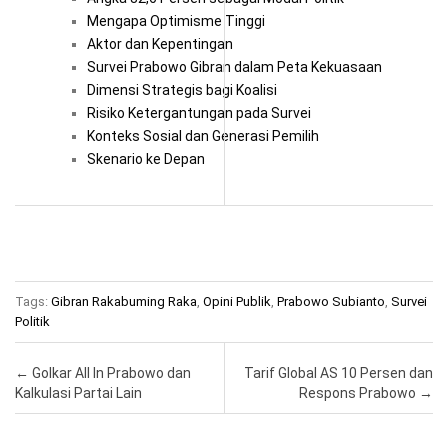
Mengapa Optimisme Tinggi
Aktor dan Kepentingan
Survei Prabowo Gibran dalam Peta Kekuasaan
Dimensi Strategis bagi Koalisi
Risiko Ketergantungan pada Survei
Konteks Sosial dan Generasi Pemilih
Skenario ke Depan
Tags:
Gibran Rakabuming Raka
,
Opini Publik
,
Prabowo Subianto
,
Survei
Politik
Post navigation
←
Golkar All In Prabowo dan
Tarif Global AS 10 Persen dan
Kalkulasi Partai Lain
Respons Prabowo
→