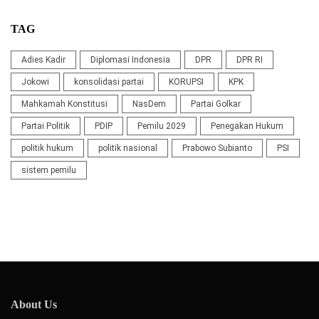
TAG
Adies Kadir
Diplomasi Indonesia
DPR
DPR RI
Jokowi
konsolidasi partai
KORUPSI
KPK
Mahkamah Konstitusi
NasDem
Partai Golkar
Partai Politik
PDIP
Pemilu 2029
Penegakan Hukum
politik hukum
politik nasional
Prabowo Subianto
PSI
sistem pemilu
About Us