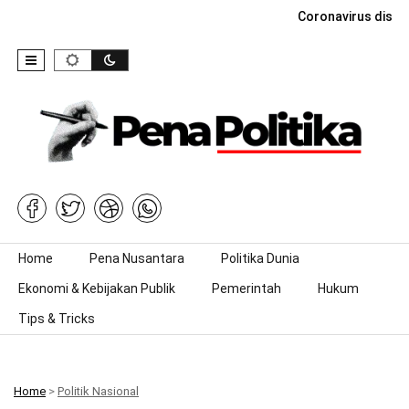
Coronavirus dise
Skip to content
Home
Pena Nusantara
Politika Dunia
Ekonomi & Kebijakan Publik
Pemerintah
Hukum
Tips & Tricks
Home
>
Politik Nasional