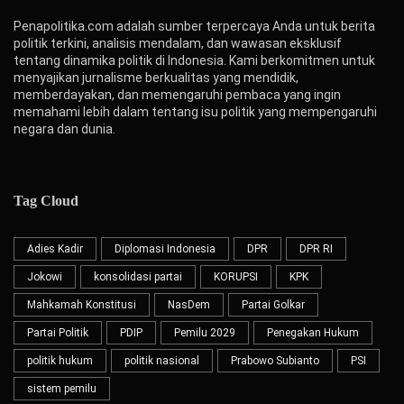
Penapolitika.com adalah sumber terpercaya Anda untuk berita
politik terkini, analisis mendalam, dan wawasan eksklusif
tentang dinamika politik di Indonesia. Kami berkomitmen untuk
menyajikan jurnalisme berkualitas yang mendidik,
memberdayakan, dan memengaruhi pembaca yang ingin
memahami lebih dalam tentang isu politik yang mempengaruhi
negara dan dunia.
Tag Cloud
Adies Kadir
Diplomasi Indonesia
DPR
DPR RI
Jokowi
konsolidasi partai
KORUPSI
KPK
Mahkamah Konstitusi
NasDem
Partai Golkar
Partai Politik
PDIP
Pemilu 2029
Penegakan Hukum
politik hukum
politik nasional
Prabowo Subianto
PSI
sistem pemilu