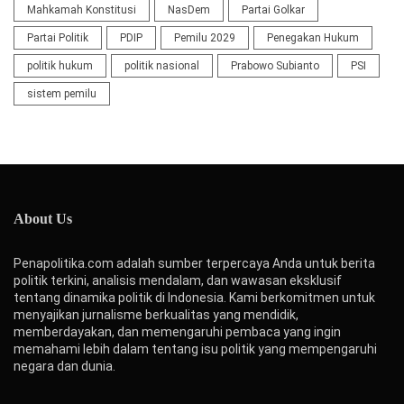
Mahkamah Konstitusi
NasDem
Partai Golkar
Partai Politik
PDIP
Pemilu 2029
Penegakan Hukum
politik hukum
politik nasional
Prabowo Subianto
PSI
sistem pemilu
About Us
Penapolitika.com adalah sumber terpercaya Anda untuk berita
politik terkini, analisis mendalam, dan wawasan eksklusif
tentang dinamika politik di Indonesia. Kami berkomitmen untuk
menyajikan jurnalisme berkualitas yang mendidik,
memberdayakan, dan memengaruhi pembaca yang ingin
memahami lebih dalam tentang isu politik yang mempengaruhi
negara dan dunia.