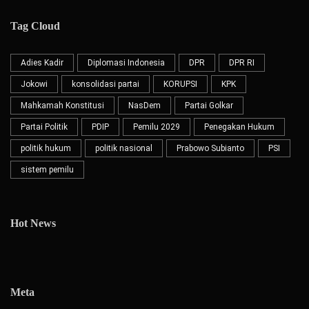
Tag Cloud
Adies Kadir
Diplomasi Indonesia
DPR
DPR RI
Jokowi
konsolidasi partai
KORUPSI
KPK
Mahkamah Konstitusi
NasDem
Partai Golkar
Partai Politik
PDIP
Pemilu 2029
Penegakan Hukum
politik hukum
politik nasional
Prabowo Subianto
PSI
sistem pemilu
Hot News
Meta