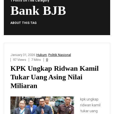
1 Posts On This Category
Bank BJB
ABOUT THIS TAG
January 31, 2026
Hukum
,
Politik Nasional
97 Views
7 Mins
0
KPK Ungkap Ridwan Kamil
Tukar Uang Asing Nilai
Miliaran
kpk ungkap
ridwan kamil
tukar uang