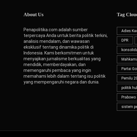
About Us
Tag Clou
Penapolitika.com adalah sumber
Adies Kad
terpercaya Anda untuk berita politik terkini,
DPR
analisis mendalam, dan wawasan
eksklusif tentang dinamika politik di
konsolida
Indonesia. Kami berkomitmen untuk
menyajikan jurnalisme berkualitas yang
Mahkamah
mendidik, memberdayakan, dan
Partai Go
memengaruhi pembaca yang ingin
memahami lebih dalam tentang isu politik
Pemilu 2
yang mempengaruhi negara dan dunia.
politik h
Prabowo 
sistem p