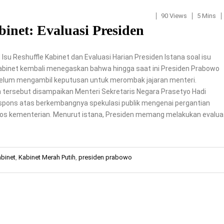
90 Views
5 Mins
binet: Evaluasi Presiden
 Isu Reshuffle Kabinet dan Evaluasi Harian Presiden Istana soal isu
kabinet kembali menegaskan bahwa hingga saat ini Presiden Prabowo
elum mengambil keputusan untuk merombak jajaran menteri.
tersebut disampaikan Menteri Sekretaris Negara Prasetyo Hadi
spons atas berkembangnya spekulasi publik mengenai pergantian
os kementerian. Menurut istana, Presiden memang melakukan evalua
abinet
,
Kabinet Merah Putih
,
presiden prabowo