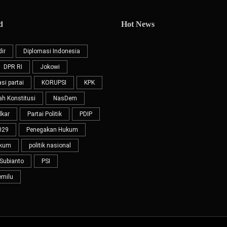
d
Hot News
ir
Diplomasi Indonesia
DPR RI
Jokowi
si partai
KORUPSI
KPK
 Konstitusi
NasDem
lkar
Partai Politik
PDIP
029
Penegakan Hukum
ukum
politik nasional
Subianto
PSI
emilu