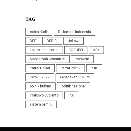
TAG
Adies Kadir
Diplomasi Indonesia
DPR
DPR RI
Jokowi
konsolidasi partai
KORUPSI
KPK
Mahkamah Konstitusi
NasDem
Partai Golkar
Partai Politik
PDIP
Pemilu 2029
Penegakan Hukum
politik hukum
politik nasional
Prabowo Subianto
PSI
sistem pemilu