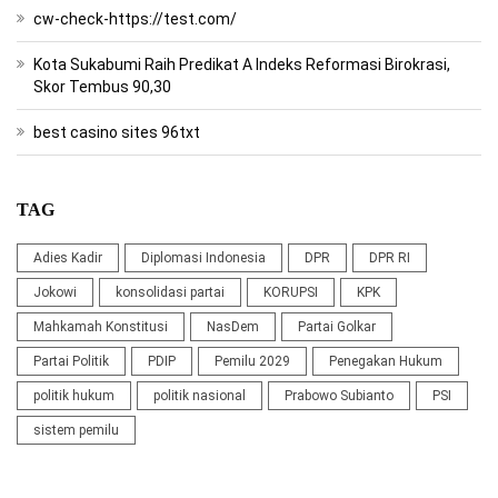
cw-check-https://test.com/
Kota Sukabumi Raih Predikat A Indeks Reformasi Birokrasi,
Skor Tembus 90,30
best casino sites 96txt
TAG
Adies Kadir
Diplomasi Indonesia
DPR
DPR RI
Jokowi
konsolidasi partai
KORUPSI
KPK
Mahkamah Konstitusi
NasDem
Partai Golkar
Partai Politik
PDIP
Pemilu 2029
Penegakan Hukum
politik hukum
politik nasional
Prabowo Subianto
PSI
sistem pemilu