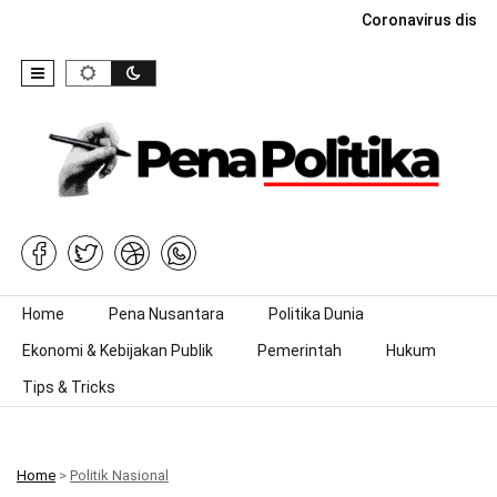
Coronavirus dise
Skip to content
Home
Pena Nusantara
Politika Dunia
Ekonomi & Kebijakan Publik
Pemerintah
Hukum
Tips & Tricks
Home
>
Politik Nasional