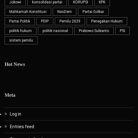
Jokowi
konsolidasi partai
KORUPSI
KPK
Mahkamah Konstitusi
NasDem
Partai Golkar
Partai Politik
PDIP
Pemilu 2029
Penegakan Hukum
politik hukum
politik nasional
Prabowo Subianto
PSI
sistem pemilu
Hot News
Meta
Log in
Entries feed