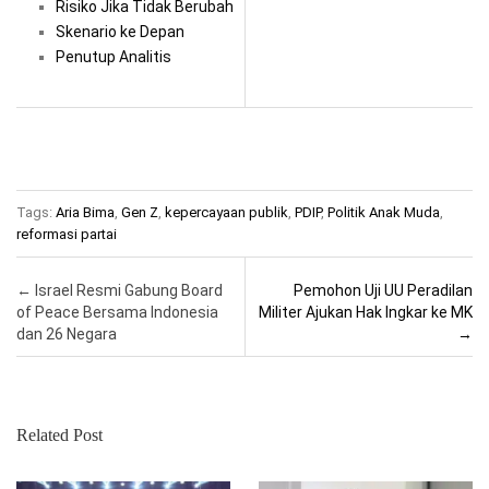
Risiko Jika Tidak Berubah
Skenario ke Depan
Penutup Analitis
Tags:
Aria Bima
,
Gen Z
,
kepercayaan publik
,
PDIP
,
Politik Anak Muda
,
reformasi partai
Post navigation
←
Israel Resmi Gabung Board
Pemohon Uji UU Peradilan
of Peace Bersama Indonesia
Militer Ajukan Hak Ingkar ke MK
dan 26 Negara
→
Related Post