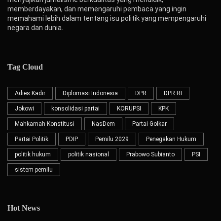
memberdayakan, dan memengaruhi pembaca yang ingin
memahami lebih dalam tentang isu politik yang mempengaruhi
negara dan dunia.
Tag Cloud
Adies Kadir
Diplomasi Indonesia
DPR
DPR RI
Jokowi
konsolidasi partai
KORUPSI
KPK
Mahkamah Konstitusi
NasDem
Partai Golkar
Partai Politik
PDIP
Pemilu 2029
Penegakan Hukum
politik hukum
politik nasional
Prabowo Subianto
PSI
sistem pemilu
Hot News