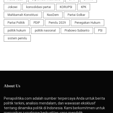
Jokowi
konsolidasi partai
KORUPSI
KPK
Mahkamah Konstitusi
NasDem
Partai Golkar
Partai Politik
PDIP
Pemilu 2029
Penegakan Hukum
politik hukum
politik nasional
Prabowo Subianto
PSI
sistem pemilu
About Us
Penapolitika.com adalah sumber terpercaya Anda untuk berita
politik terkini, analisis mendalam, dan wawasan eksklusif
tentang dinamika politik di Indonesia. Kami berkomitmen untuk
menyajikan jurnalisme berkualitas yang mendidik,