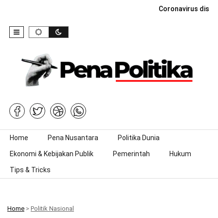
Coronavirus dise
Skip to content
Home
Pena Nusantara
Politika Dunia
Ekonomi & Kebijakan Publik
Pemerintah
Hukum
Tips & Tricks
Home
>
Politik Nasional