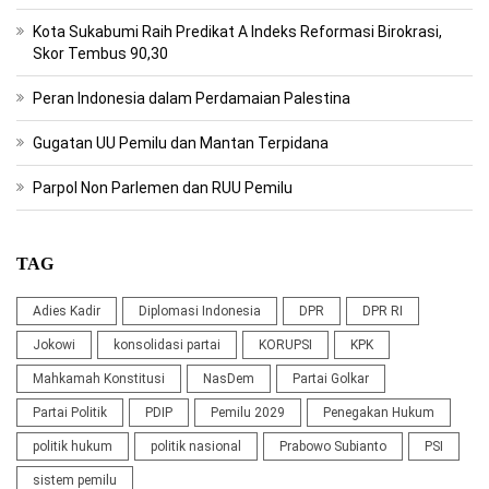
Kota Sukabumi Raih Predikat A Indeks Reformasi Birokrasi,
Skor Tembus 90,30
Peran Indonesia dalam Perdamaian Palestina
Gugatan UU Pemilu dan Mantan Terpidana
Parpol Non Parlemen dan RUU Pemilu
TAG
Adies Kadir
Diplomasi Indonesia
DPR
DPR RI
Jokowi
konsolidasi partai
KORUPSI
KPK
Mahkamah Konstitusi
NasDem
Partai Golkar
Partai Politik
PDIP
Pemilu 2029
Penegakan Hukum
politik hukum
politik nasional
Prabowo Subianto
PSI
sistem pemilu