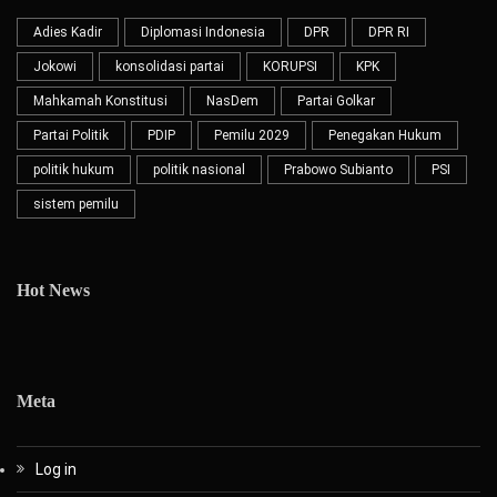
Adies Kadir
Diplomasi Indonesia
DPR
DPR RI
Jokowi
konsolidasi partai
KORUPSI
KPK
Mahkamah Konstitusi
NasDem
Partai Golkar
Partai Politik
PDIP
Pemilu 2029
Penegakan Hukum
politik hukum
politik nasional
Prabowo Subianto
PSI
sistem pemilu
Hot News
Meta
Log in