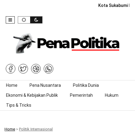
Kota Sukabumi Rai
Skip to content
Home
Pena Nusantara
Politika Dunia
Ekonomi & Kebijakan Publik
Pemerintah
Hukum
Tips & Tricks
Home
>
Politik Internasional