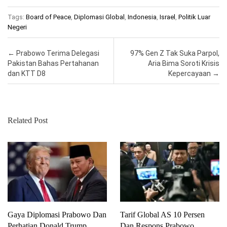
Tags:
Board of Peace
,
Diplomasi Global
,
Indonesia
,
Israel
,
Politik Luar
Negeri
Post navigation
←
Prabowo Terima Delegasi
97% Gen Z Tak Suka Parpol,
Pakistan Bahas Pertahanan
Aria Bima Soroti Krisis
dan KTT D8
Kepercayaan
→
Related Post
Gaya Diplomasi Prabowo Dan
Tarif Global AS 10 Persen
Perhatian Donald Trump
Dan Respons Prabowo