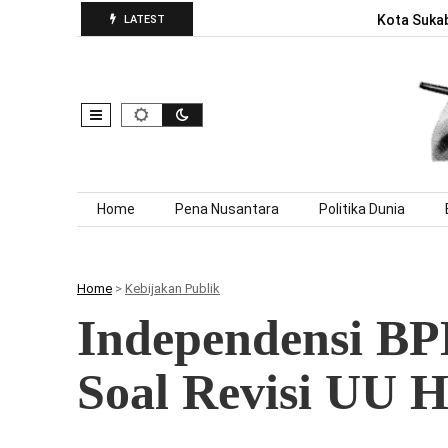
Kota Sukab
LATEST
Skip to content
Home
Pena Nusantara
Politika Dunia
Home
>
Kebijakan Publik
Independensi B
Soal Revisi UU H