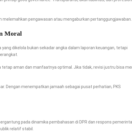
oleh melemahkan pengawasan atau mengaburkan pertanggungjawaban.
n Moral
yang dikelola bukan sekadar angka dalam laporan keuangan, tetapi
berangkat.
etap aman dan manfaatnya optimal. Jika tidak, revisi justru bisa m
esar. Dengan menempatkan jamaah sebagai pusat perhatian, PKS
n bergantung pada dinamika pembahasan di DPR dan respons pemerinta
ik relatif stabil.