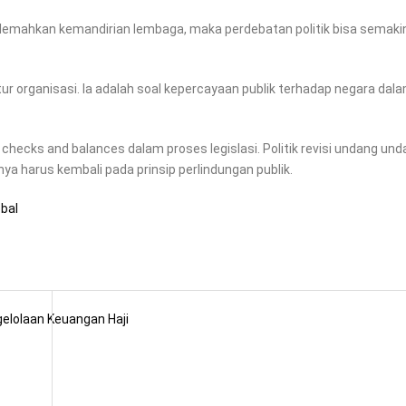
melemahkan kemandirian lembaga, maka perdebatan politik bisa semaki
r organisasi. Ia adalah soal kepercayaan publik terhadap negara dal
 checks and balances dalam proses legislasi. Politik revisi undang un
nya harus kembali pada prinsip perlindungan publik.
obal
gelolaan Keuangan Haji