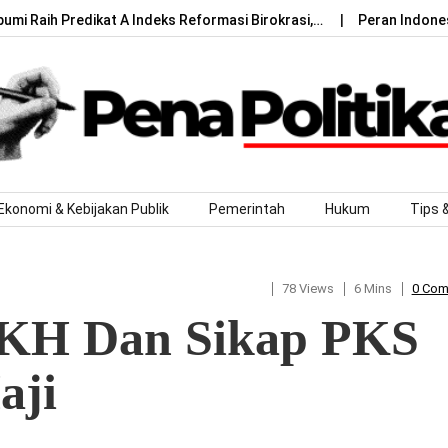
umi Raih Predikat A Indeks Reformasi Birokrasi,…
Peran Indone
Ekonomi & Kebijakan Publik
Pemerintah
Hukum
Tips 
78 Views
6 Mins
0 Co
PKH Dan Sikap PKS
aji