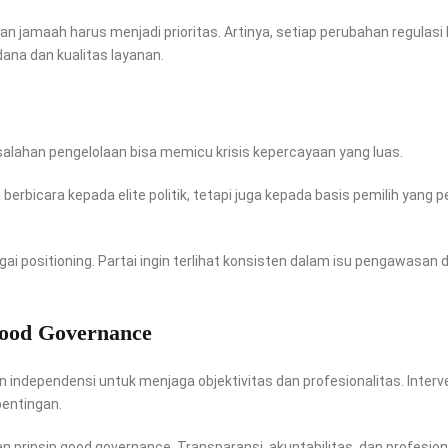
jamaah harus menjadi prioritas. Artinya, setiap perubahan regulasi
ana dan kualitas layanan.
 Kesalahan pengelolaan bisa memicu krisis kepercayaan yang luas.
bicara kepada elite politik, tetapi juga kepada basis pemilih yang pe
agai positioning. Partai ingin terlihat konsisten dalam isu pengawasan 
ood Governance
 independensi untuk menjaga objektivitas dan profesionalitas. Interv
pentingan.
 prinsip good governance. Transparansi, akuntabilitas, dan profesion