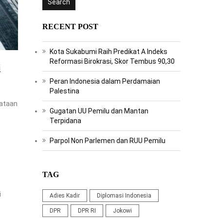
RECENT POST
Kota Sukabumi Raih Predikat A Indeks
Reformasi Birokrasi, Skor Tembus 90,30
i
Peran Indonesia dalam Perdamaian
Palestina
yataan
Gugatan UU Pemilu dan Mantan
Terpidana
Parpol Non Parlemen dan RUU Pemilu
TAG
i
Adies Kadir
Diplomasi Indonesia
DPR
DPR RI
Jokowi