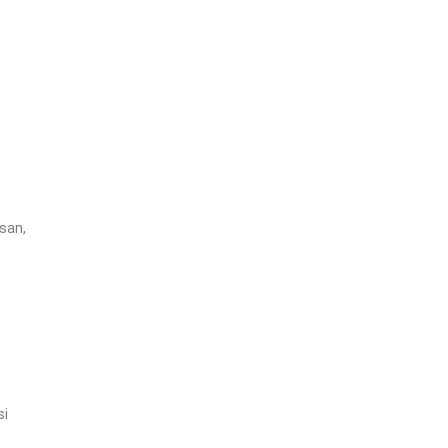
san,
si