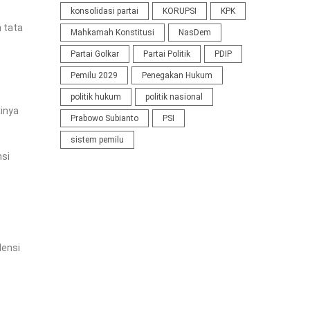
konsolidasi partai
KORUPSI
KPK
 tata
Mahkamah Konstitusi
NasDem
Partai Golkar
Partai Politik
PDIP
Pemilu 2029
Penegakan Hukum
politik hukum
politik nasional
ainya
Prabowo Subianto
PSI
sistem pemilu
nsi
densi