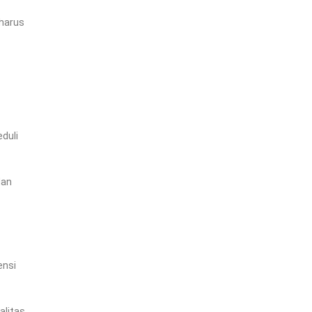
 harus
duli
dan
ensi
alitas