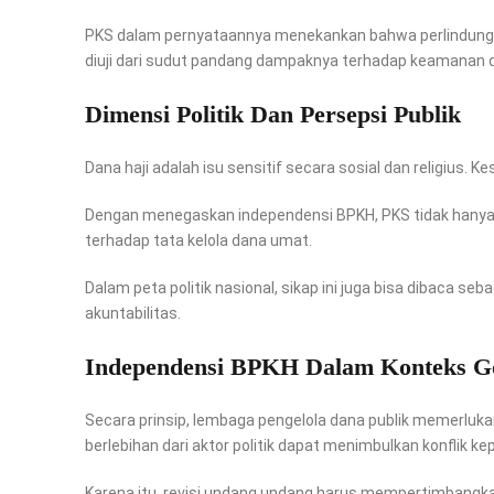
PKS dalam pernyataannya menekankan bahwa perlindungan 
diuji dari sudut pandang dampaknya terhadap keamanan d
Dimensi Politik Dan Persepsi Publik
Dana haji adalah isu sensitif secara sosial dan religius.
Dengan menegaskan independensi BPKH, PKS tidak hanya ber
terhadap tata kelola dana umat.
Dalam peta politik nasional, sikap ini juga bisa dibaca seb
akuntabilitas.
Independensi BPKH Dalam Konteks G
Secara prinsip, lembaga pengelola dana publik memerlukan
berlebihan dari aktor politik dapat menimbulkan konflik ke
Karena itu, revisi undang undang harus mempertimbangkan