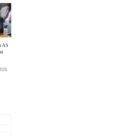
an AS
an
2026