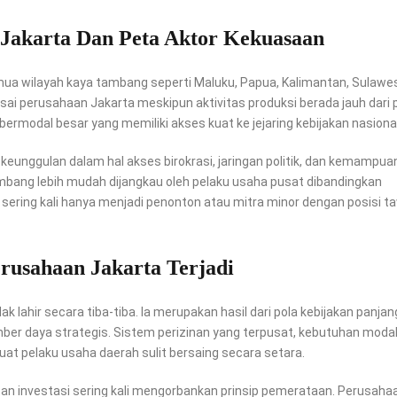
Jakarta Dan Peta Aktor Kekuasaan
a wilayah kaya tambang seperti Maluku, Papua, Kalimantan, Sulawes
ai perusahaan Jakarta meskipun aktivitas produksi berada jauh dari 
ermodal besar yang memiliki akses kuat ke jejaring kebijakan nasional
unggulan dalam hal akses birokrasi, jaringan politik, dan kemampuan 
mbang lebih mudah dijangkau oleh pelaku usaha pusat dibandingkan
 sering kali hanya menjadi penonton atau mitra minor dengan posisi t
usahaan Jakarta Terjadi
dak lahir secara tiba-tiba. Ia merupakan hasil dari pola kebijakan panjan
r daya strategis. Sistem perizinan yang terpusat, kebutuhan moda
at pelaku usaha daerah sulit bersaing secara setara.
tan investasi sering kali mengorbankan prinsip pemerataan. Perusaha