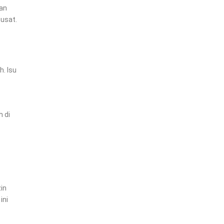
kan
pusat.
h. Isu
h di
in
ini