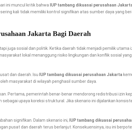
hari ini muncul kritik bahwa
IUP tambang dikuasai perusahaan Jakart
ering kali tidak memiliki kontrol signifikan atas sumber daya yang ber
usahaan Jakarta Bagi Daerah
pi juga sosial dan politik. Ketika daerah tidak menjadi pemilik utama i
 masyarakat lokal menanggung risiko lingkungan dan konflik sosial yang
pusat dan daerah. Isu
IUP tambang dikuasai perusahaan Jakarta
kemu
oleh masyarakat di wilayah penghasil sumber daya.
an. Pertama, pemerintah benar-benar mendorong redistribusi izin ke
sebagai upaya koreksi struktural. Jika skenario ini dijalankan konsist
bahan signifikan. Dalam skenario ini,
IUP tambang dikuasai perusaha
an pusat dan daerah terus berlanjut. Konsekuensinya, isu ini berpote