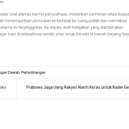
an.
adar soal alamat kantor perusahaan, melainkan cerminan relasi kuas
lil menempatkan persoalan ini kembali ke ruang publik dan memaksa
ma ini terpinggirkan. Ke depan, arah kebijakan yang diambil akan
ai tuan di wilayahnya sendiri atau tetap berada di bawah bayang-ba
ngan Daerah
,
Pertambangan
siko
Prabowo Jaga Uang Rakyat Alarm Keras untuk Kader Ge