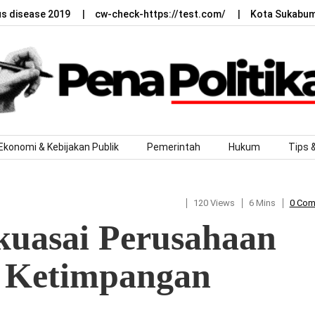
us disease 2019
cw-check-https://test.com/
Kota Sukabumi
Ekonomi & Kebijakan Publik
Pemerintah
Hukum
Tips 
120 Views
6 Mins
0 Co
uasai Perusahaan
r Ketimpangan