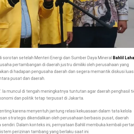
 sorotan setelah Menteri Energi dan Sumber Daya Mineral
Bahlil Lah
saha pertambangan di daerah justru dimiliki oleh perusahaan yang
mpaikan di hadapan pengusaha daerah dan segera memantik diskusi luas
tara pusat dan daerah.
. Ia muncul di tengah meningkatnya tuntutan agar daerah penghasil t
konomi dan politik tetap terpusat di Jakarta.
enting karena menyentuh jantung relasi kekuasaan dalam tata kelola
usan strategis dikendalikan oleh perusahaan berbasis pusat, daerah
 sendiri. Dalam konteks ini, pernyataan Bahlil membuka kembali pert
stem perizinan tambang yang berlaku saat ini.