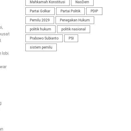
Mahkamah Konstitusi
NasDem
Partai Golkar
Partai Politik
PDIP
Pemilu 2029
Penegakan Hukum
i,
politik hukum
politik nasional
pusat
Prabowo Subianto
PSI
.
sistem pemilu
lobi.
awar
g
l
an