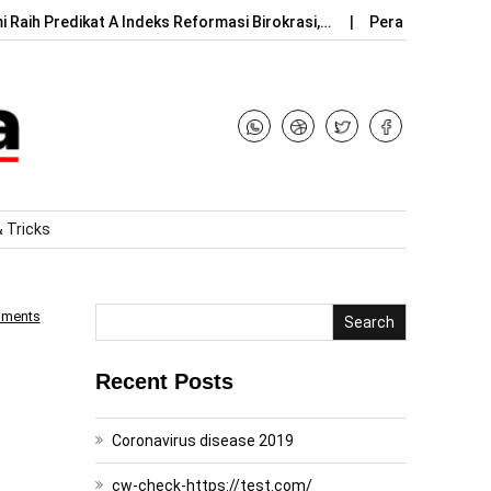
 Raih Predikat A Indeks Reformasi Birokrasi,…
Peran Indonesia
& Tricks
mments
Search
Recent Posts
Coronavirus disease 2019
cw-check-https://test.com/