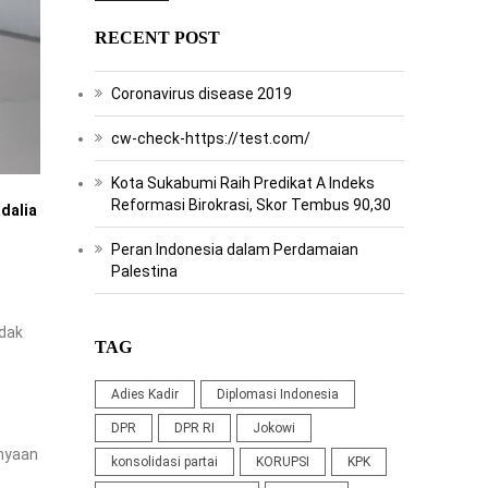
RECENT POST
Coronavirus disease 2019
cw-check-https://test.com/
Kota Sukabumi Raih Predikat A Indeks
Reformasi Birokrasi, Skor Tembus 90,30
adalia
Peran Indonesia dalam Perdamaian
Palestina
idak
TAG
Adies Kadir
Diplomasi Indonesia
DPR
DPR RI
Jokowi
anyaan
konsolidasi partai
KORUPSI
KPK