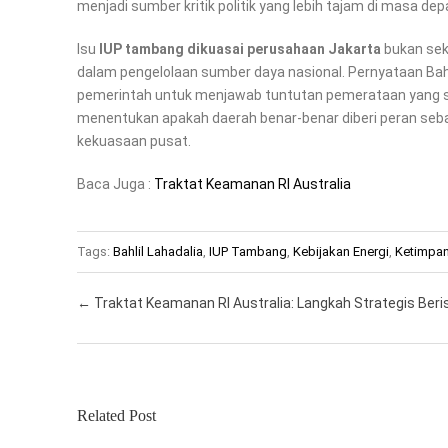
menjadi sumber kritik politik yang lebih tajam di masa dep
Isu
IUP tambang dikuasai perusahaan Jakarta
bukan sek
dalam pengelolaan sumber daya nasional. Pernyataan Bah
pemerintah untuk menjawab tuntutan pemerataan yang sela
menentukan apakah daerah benar-benar diberi peran sebag
kekuasaan pusat.
Baca Juga :
Traktat Keamanan RI Australia
Tags:
Bahlil Lahadalia
,
IUP Tambang
,
Kebijakan Energi
,
Ketimpa
Post navigation
←
Traktat Keamanan RI Australia: Langkah Strategis Beri
Related Post