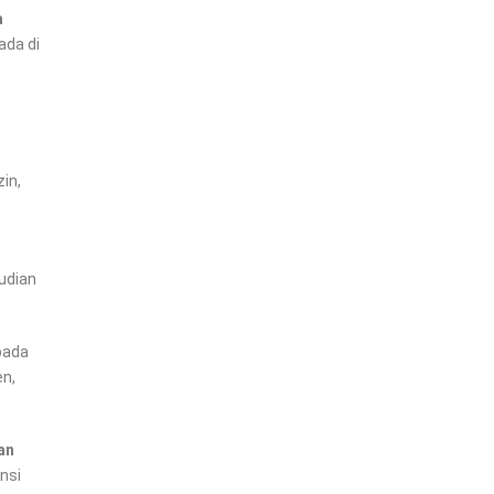
a
ada di
zin,
dian
pada
en,
an
nsi