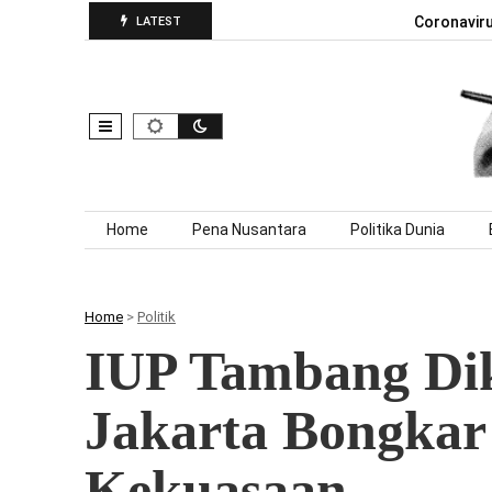
Coronavir
LATEST
Skip to content
Home
Pena Nusantara
Politika Dunia
Home
>
Politik
IUP Tambang Dik
Jakarta Bongka
Kekuasaan