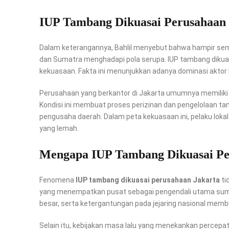
IUP Tambang Dikuasai Perusahaan 
Dalam keterangannya, Bahlil menyebut bahwa hampir semu
dan Sumatra menghadapi pola serupa. IUP tambang dikuas
kekuasaan. Fakta ini menunjukkan adanya dominasi aktor b
Perusahaan yang berkantor di Jakarta umumnya memiliki ke
Kondisi ini membuat proses perizinan dan pengelolaan ta
pengusaha daerah. Dalam peta kekuasaan ini, pelaku lokal
yang lemah.
Mengapa IUP Tambang Dikuasai Per
Fenomena
IUP tambang dikuasai perusahaan Jakarta
ti
yang menempatkan pusat sebagai pengendali utama sumbe
besar, serta ketergantungan pada jejaring nasional membu
Selain itu, kebijakan masa lalu yang menekankan percepa