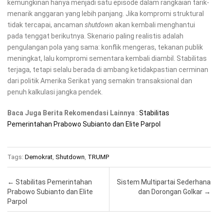
kemungkinan hanya menjadi satu episode dalam rangkaian tarik-
menarik anggaran yang lebih panjang. Jika kompromi struktural
tidak tercapai, ancaman
shutdown
akan kembali menghantui
pada tenggat berikutnya. Skenario paling realistis adalah
pengulangan pola yang sama: konflik mengeras, tekanan publik
meningkat, lalu kompromi sementara kembali diambil. Stabilitas
terjaga, tetapi selalu berada di ambang ketidakpastian cerminan
dari politik Amerika Serikat yang semakin transaksional dan
penuh kalkulasi jangka pendek.
Baca Juga Berita Rekomendasi Lainnya
:
Stabilitas
Pemerintahan Prabowo Subianto dan Elite Parpol
Tags:
Demokrat
,
Shutdown
,
TRUMP
Post navigation
←
Stabilitas Pemerintahan
Sistem Multipartai Sederhana
Prabowo Subianto dan Elite
dan Dorongan Golkar
→
Parpol