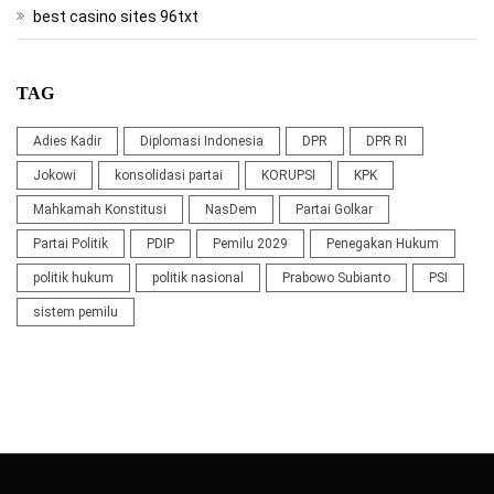
best casino sites 96txt
TAG
Adies Kadir
Diplomasi Indonesia
DPR
DPR RI
Jokowi
konsolidasi partai
KORUPSI
KPK
Mahkamah Konstitusi
NasDem
Partai Golkar
Partai Politik
PDIP
Pemilu 2029
Penegakan Hukum
politik hukum
politik nasional
Prabowo Subianto
PSI
sistem pemilu