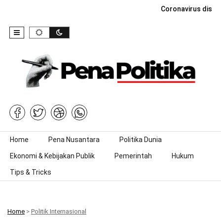
Coronavirus dise
Skip to content
Home
Pena Nusantara
Politika Dunia
Ekonomi & Kebijakan Publik
Pemerintah
Hukum
Tips & Tricks
Home
>
Politik Internasional