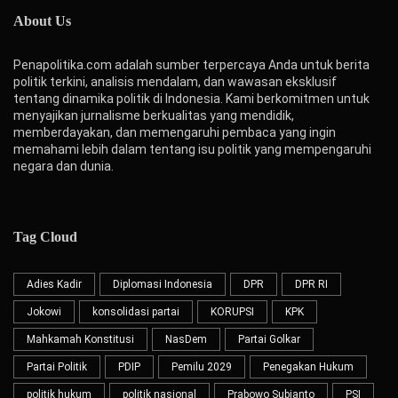
About Us
Penapolitika.com adalah sumber terpercaya Anda untuk berita
politik terkini, analisis mendalam, dan wawasan eksklusif
tentang dinamika politik di Indonesia. Kami berkomitmen untuk
menyajikan jurnalisme berkualitas yang mendidik,
memberdayakan, dan memengaruhi pembaca yang ingin
memahami lebih dalam tentang isu politik yang mempengaruhi
negara dan dunia.
Tag Cloud
Adies Kadir
Diplomasi Indonesia
DPR
DPR RI
Jokowi
konsolidasi partai
KORUPSI
KPK
Mahkamah Konstitusi
NasDem
Partai Golkar
Partai Politik
PDIP
Pemilu 2029
Penegakan Hukum
politik hukum
politik nasional
Prabowo Subianto
PSI