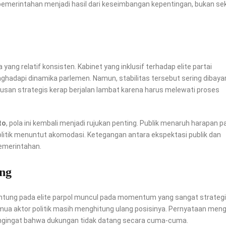
itas pemerintahan menjadi hasil dari keseimbangan kepentingan, bukan s
g relatif konsisten. Kabinet yang inklusif terhadap elite partai
nghadapi dinamika parlemen. Namun, stabilitas tersebut sering dibaya
usan strategis kerap berjalan lambat karena harus melewati proses
to
, pola ini kembali menjadi rujukan penting. Publik menaruh harapan p
litik menuntut akomodasi. Ketegangan antara ekspektasi publik dan
pemerintahan.
ng
ntung pada elite parpol muncul pada momentum yang sangat strategi
mua aktor politik masih menghitung ulang posisinya. Pernyataan men
s pengingat bahwa dukungan tidak datang secara cuma-cuma.