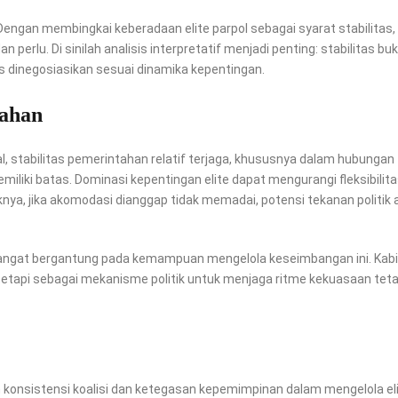
k. Dengan membingkai keberadaan elite parpol sebagai syarat stabilitas,
an perlu. Di sinilah analisis interpretatif menjadi penting: stabilitas bu
us dinegosiasikan sesuai dinamika kepentingan.
tahan
l, stabilitas pemerintahan relatif terjaga, khususnya dalam hubungan
emiliki batas. Dominasi kepentingan elite dapat mengurangi fleksibilit
nya, jika akomodasi dianggap tidak memadai, potensi tekanan politik 
ngat bergantung pada kemampuan mengelola keseimbangan ini. Kab
 tetapi sebagai mekanisme politik untuk menjaga ritme kekuasaan tet
h konsistensi koalisi dan ketegasan kepemimpinan dalam mengelola el