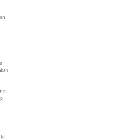
kan
as
akan
inet
ap
ite