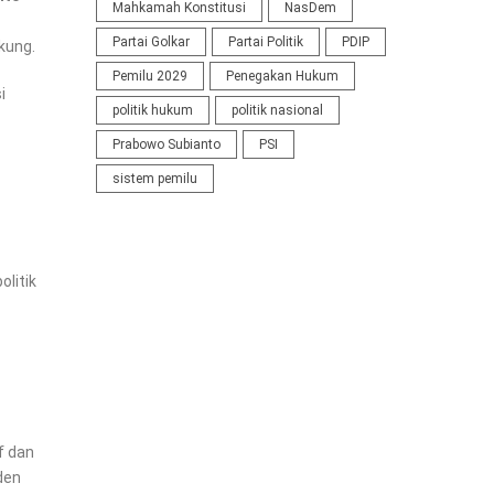
Mahkamah Konstitusi
NasDem
Partai Golkar
Partai Politik
PDIP
kung.
Pemilu 2029
Penegakan Hukum
i
politik hukum
politik nasional
Prabowo Subianto
PSI
sistem pemilu
litik
f dan
den