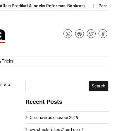
 Raih Predikat A Indeks Reformasi Birokrasi,…
Peran Indonesia
& Tricks
mments
Search
Recent Posts
Coronavirus disease 2019
cw-check-https://test.com/