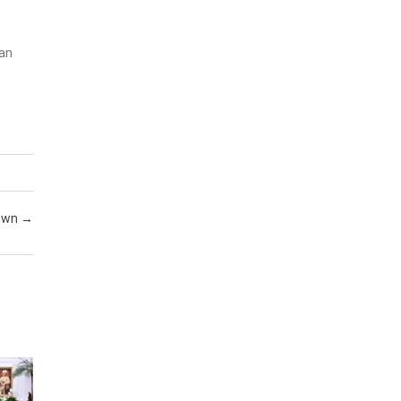
dan
own
→