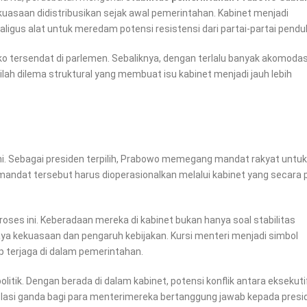
asaan didistribusikan sejak awal pemerintahan. Kabinet menjadi
igus alat untuk meredam potensi resistensi dari partai-partai pendu
ko tersendat di parlemen. Sebaliknya, dengan terlalu banyak akomodas
Inilah dilema struktural yang membuat isu kabinet menjadi jauh lebih
ni. Sebagai presiden terpilih, Prabowo memegang mandat rakyat untuk
ndat tersebut harus dioperasionalkan melalui kabinet yang secara po
 proses ini. Keberadaan mereka di kabinet bukan hanya soal stabilitas
ya kekuasaan dan pengaruh kebijakan. Kursi menteri menjadi simbol
p terjaga di dalam pemerintahan.
 politik. Dengan berada di dalam kabinet, potensi konflik antara eksekuti
 relasi ganda bagi para menterimereka bertanggung jawab kepada presi