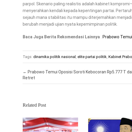
parpol. Skenario paling realistis adalah kabinet komprom
menyerahkan kendali kepada kepentingan partai. Pertaru
sejauh mana stabilitas itu mampu diterjemahkan menjadi efe
berubah menjadi ujian nyata kepemimpinan politik.
Baca Juga Berita Rekomendasi Lainnya
:
Prabowo Temui 
Tags:
dinamika politik nasional
,
elite partai politik
,
Kabinet Prab
Post navigation
←
Prabowo Temui Oposisi Soroti Kebocoran Rp5.777 T d
Retret
Related Post