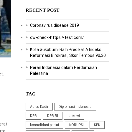
RECENT POST
Coronavirus disease 2019
cw-check-https://test.com/
Kota Sukabumi Raih Predikat A Indeks
Reformasi Birokrasi, Skor Tembus 90,30
n
Peran Indonesia dalam Perdamaian
Palestina
t.
TAG
Adies Kadir
Diplomasi Indonesia
DPR
DPR RI
Jokowi
erat
konsolidasi partai
KORUPSI
KPK
nto