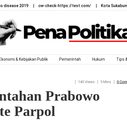
us disease 2019
cw-check-https://test.com/
Kota Sukabumi
Ekonomi & Kebijakan Publik
Pemerintah
Hukum
Tips 
140 Views
5 Mins
0 Co
rintahan Prabowo
te Parpol