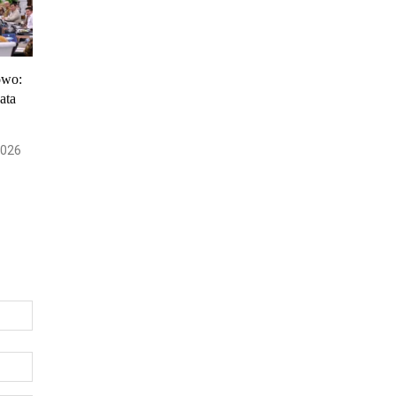
owo:
ata
2026